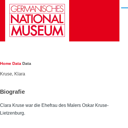
Skip to main content
Men
Die Gesichter des
Deutschen
Kunstarchivs
Breadcrumb
Home
Data
Data
Kruse, Klara
Biografie
Clara Kruse war die Ehefrau des Malers Oskar Kruse-
Lietzenburg.