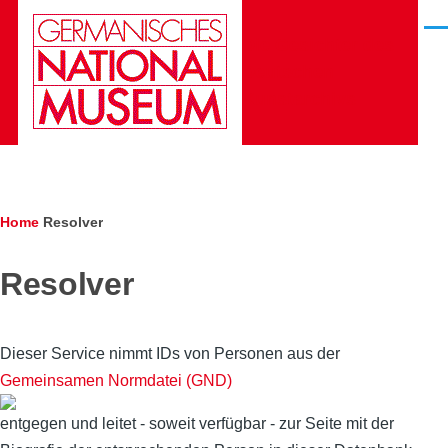
Skip to main content
Men
Die Gesichter des
Deutschen
Kunstarchivs
Breadcrumb
Home
Resolver
Resolver
Dieser Service nimmt IDs von Personen aus der
Gemeinsamen Normdatei (GND)
entgegen und leitet - soweit verfügbar - zur Seite mit der