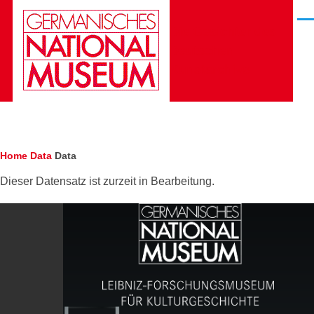
Skip to main content
Men
Die Gesichter des
Deutschen
Kunstarchivs
Breadcrumb
Home
Data
Data
Dieser Datensatz ist zurzeit in Bearbeitung.