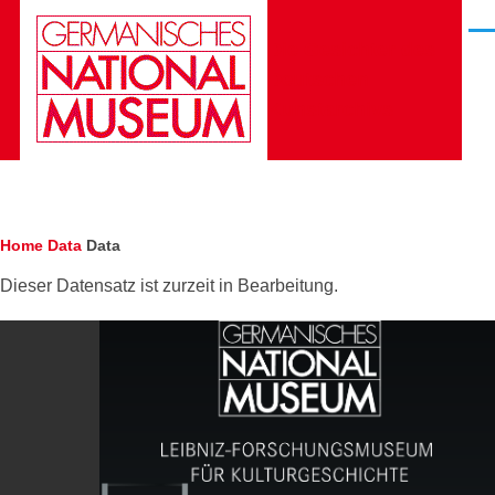
Skip to main content
Men
Die Gesichter des
Deutschen
Kunstarchivs
Breadcrumb
Home
Data
Data
Dieser Datensatz ist zurzeit in Bearbeitung.