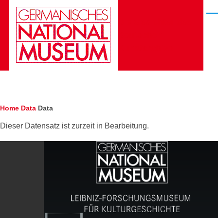
Skip to main content
Men
Die Gesichter des
Deutschen
Kunstarchivs
Breadcrumb
Home
Data
Data
Dieser Datensatz ist zurzeit in Bearbeitung.