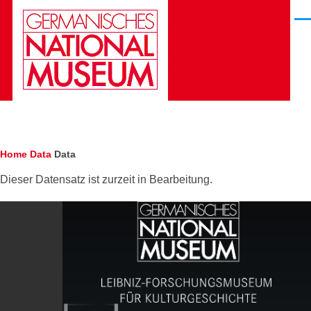
Skip to main content
Men
Die Gesichter des
Deutschen
Kunstarchivs
Breadcrumb
Home
Data
Data
Dieser Datensatz ist zurzeit in Bearbeitung.