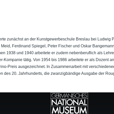
erte zunächst an der Kunstgewerbeschule Breslau bei Ludwig P
s Meid, Ferdinand Spiegel, Peter Fischer und Oskar Bangemann 
ischen 1938 und 1940 arbeitete er zudem nebenberuflich als Leh
tter-Kompanie tätig. Von 1954 bis 1986 arbeitete er als Dozen
no-Preis ausgezeichnet. In Zusammenarbeit mit verschiedenen V
men des 20. Jahrhunderts, die zwanzigbändige Ausgabe der Roug