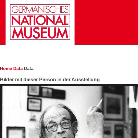
Skip to main content
Die Gesichter des Deut
Breadcrumb
Home
Data
Data
Bilder mit dieser Person in der Ausstellung