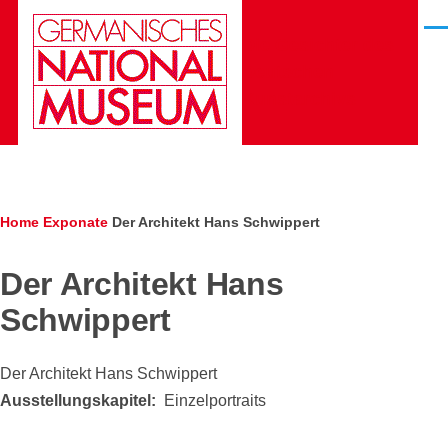
Skip to main content
Men
Die Gesichter des
Deutschen
Kunstarchivs
Breadcrumb
Home
Exponate
Der Architekt Hans Schwippert
Der Architekt Hans
Schwippert
Der Architekt Hans Schwippert
Ausstellungskapitel
Einzelportraits