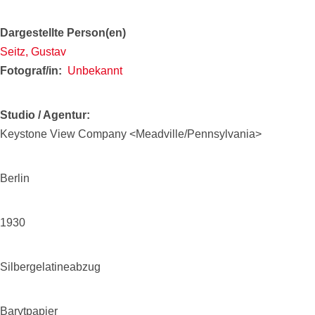
Dargestellte Person(en)
Seitz, Gustav
Fotograf/in
Unbekannt
Studio / Agentur
Keystone View Company <Meadville/Pennsylvania>
Berlin
1930
Silbergelatineabzug
Barytpapier