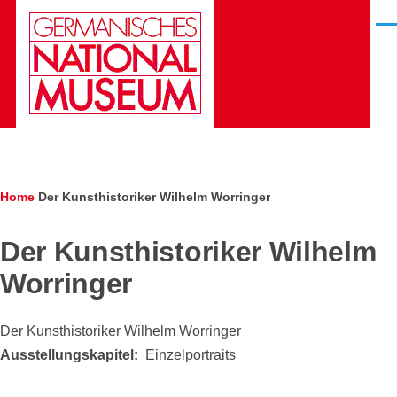
Skip to main content
Men
Die Gesichter des
Deutschen
Kunstarchivs
Breadcrumb
Home
Der Kunsthistoriker Wilhelm Worringer
Der Kunsthistoriker Wilhelm
Worringer
Der Kunsthistoriker Wilhelm Worringer
Ausstellungskapitel
Einzelportraits