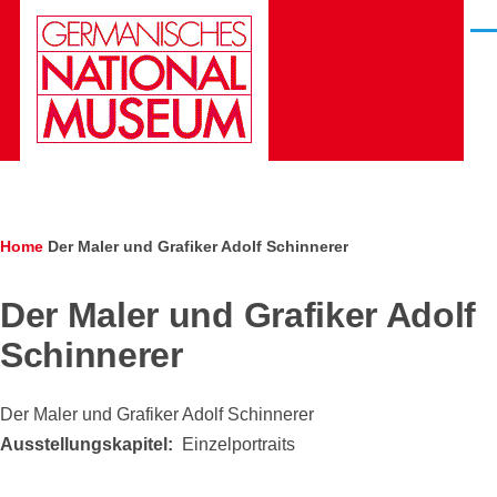
Skip to main content
Men
Die Gesichter des
Deutschen
Kunstarchivs
Breadcrumb
Home
Der Maler und Grafiker Adolf Schinnerer
Der Maler und Grafiker Adolf
Schinnerer
Der Maler und Grafiker Adolf Schinnerer
Ausstellungskapitel
Einzelportraits