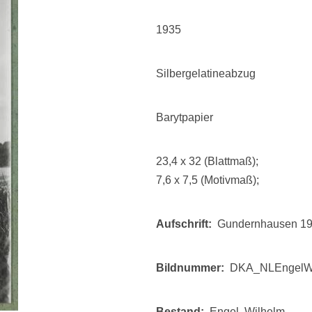
1935
Silbergelatineabzug
Barytpapier
23,4 x 32 (Blattmaß);
7,6 x 7,5 (Motivmaß);
Aufschrift
Gundernhausen 1
Bildnummer
DKA_NLEngelWi
Bestand
Engel, Wilhelm