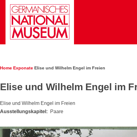
Skip to main content
Die Gesichter des Deut
Breadcrumb
Home
Exponate
Elise und Wilhelm Engel im Freien
Elise und Wilhelm Engel im F
Elise und Wilhelm Engel im Freien
Ausstellungskapitel
Paare