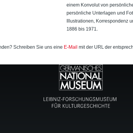
einem Konvolut von persönlich
persönliche Unterlagen und Fot
Illustrationen, Korrespondenz 
1886 bis 1971.
unden? Schreiben Sie uns eine
E-Mail
mit der URL der entsprech