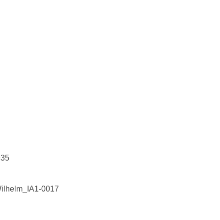
935
lhelm_IA1-0017