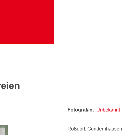
schen Kunstarchivs
reien
Fotograf/in
Unbekannt
Roßdorf, Gundernhausen