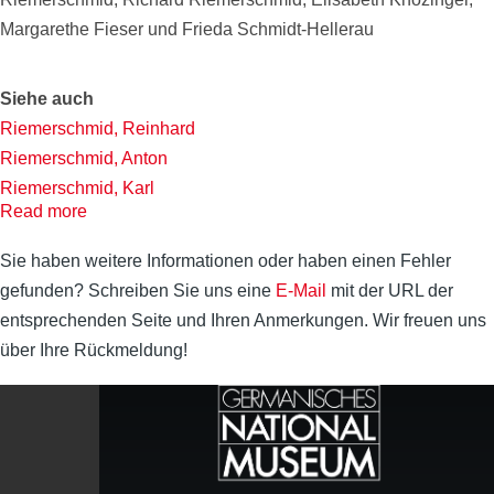
Margarethe Fieser und Frieda Schmidt-Hellerau
Siehe auch
Riemerschmid, Reinhard
Riemerschmid, Anton
Riemerschmid, Karl
Read more
Riemerschmid, Arthur
Knözinger, Elisabeth
Sie haben weitere Informationen oder haben einen Fehler
Riemerschmid, Therese
gefunden? Schreiben Sie uns eine
E-Mail
mit der URL der
Riemerschmid, Amalie
entsprechenden Seite und Ihren Anmerkungen. Wir freuen uns
Riemerschmid, Eduard
über Ihre Rückmeldung!
Schmidt-Hellerau, Frieda