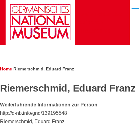
Skip to main content
Men
Die Gesichter des
Deutschen
Kunstarchivs
Breadcrumb
Home
Riemerschmid, Eduard Franz
Riemerschmid, Eduard Franz
Weiterführende Informationen zur Person
http://d-nb.info/gnd/139195548
Riemerschmid, Eduard Franz