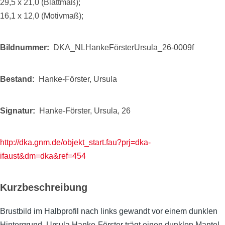
29,5 x 21,0 (Blattmaß);
16,1 x 12,0 (Motivmaß);
Bildnummer
DKA_NLHankeFörsterUrsula_26-0009f
Bestand
Hanke-Förster, Ursula
Signatur
Hanke-Förster, Ursula, 26
http://dka.gnm.de/objekt_start.fau?prj=dka-
ifaust&dm=dka&ref=454
Kurzbeschreibung
Brustbild im Halbprofil nach links gewandt vor einem dunklen
Hintergrund. Ursula Hanke-Förster trägt einen dunklen Mantel