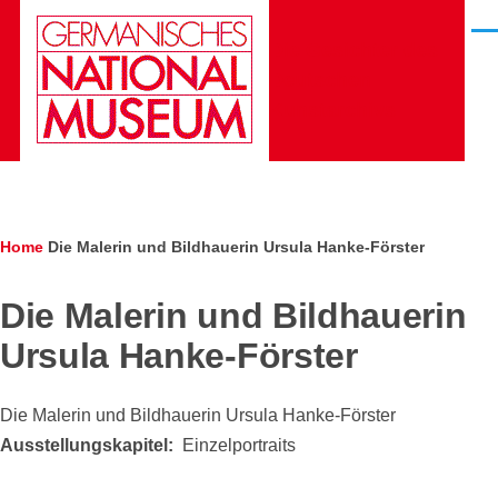
Skip to main content
Men
Die Gesichter des
Deutschen
Kunstarchivs
Breadcrumb
Home
Die Malerin und Bildhauerin Ursula Hanke-Förster
Die Malerin und Bildhauerin
Ursula Hanke-Förster
Die Malerin und Bildhauerin Ursula Hanke-Förster
Ausstellungskapitel
Einzelportraits