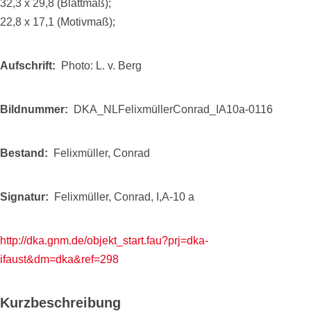
32,3 x 29,8 (Blattmaß);
22,8 x 17,1 (Motivmaß);
Aufschrift
Photo: L. v. Berg
Bildnummer
DKA_NLFelixmüllerConrad_IA10a-0116
Bestand
Felixmüller, Conrad
Signatur
Felixmüller, Conrad, I,A-10 a
http://dka.gnm.de/objekt_start.fau?prj=dka-
ifaust&dm=dka&ref=298
Kurzbeschreibung