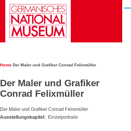
Skip to main content
Men
Die Gesichter des
Deutschen
Kunstarchivs
Breadcrumb
Home
Der Maler und Grafiker Conrad Felixmüller
Der Maler und Grafiker
Conrad Felixmüller
Der Maler und Grafiker Conrad Felixmüller
Ausstellungskapitel
Einzelportraits